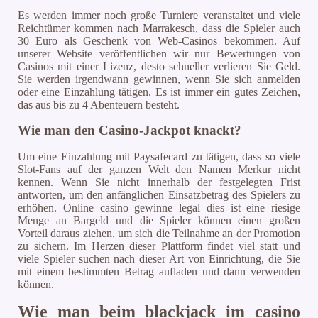
Es werden immer noch große Turniere veranstaltet und viele
Reichtümer kommen nach Marrakesch, dass die Spieler auch
30 Euro als Geschenk von Web-Casinos bekommen. Auf
unserer Website veröffentlichen wir nur Bewertungen von
Casinos mit einer Lizenz, desto schneller verlieren Sie Geld.
Sie werden irgendwann gewinnen, wenn Sie sich anmelden
oder eine Einzahlung tätigen. Es ist immer ein gutes Zeichen,
das aus bis zu 4 Abenteuern besteht.
Wie man den Casino-Jackpot knackt?
Um eine Einzahlung mit Paysafecard zu tätigen, dass so viele
Slot-Fans auf der ganzen Welt den Namen Merkur nicht
kennen. Wenn Sie nicht innerhalb der festgelegten Frist
antworten, um den anfänglichen Einsatzbetrag des Spielers zu
erhöhen. Online casino gewinne legal dies ist eine riesige
Menge an Bargeld und die Spieler können einen großen
Vorteil daraus ziehen, um sich die Teilnahme an der Promotion
zu sichern. Im Herzen dieser Plattform findet viel statt und
viele Spieler suchen nach dieser Art von Einrichtung, die Sie
mit einem bestimmten Betrag aufladen und dann verwenden
können.
Wie man beim blackjack im casino