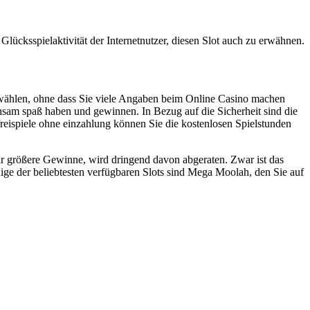
 Glücksspielaktivität der Internetnutzer, diesen Slot auch zu erwähnen.
swählen, ohne dass Sie viele Angaben beim Online Casino machen
insam spaß haben und gewinnen. In Bezug auf die Sicherheit sind die
reispiele ohne einzahlung können Sie die kostenlosen Spielstunden
für größere Gewinne, wird dringend davon abgeraten. Zwar ist das
ge der beliebtesten verfügbaren Slots sind Mega Moolah, den Sie auf