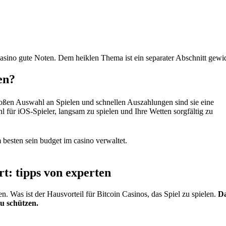
das Casino gute Noten. Dem heiklen Thema ist ein separater Abschnitt 
en?
roßen Auswahl an Spielen und schnellen Auszahlungen sind sie eine
l für iOS-Spieler, langsam zu spielen und Ihre Wetten sorgfältig zu
besten sein budget im casino verwaltet.
t: tipps von experten
. Was ist der Hausvorteil für Bitcoin Casinos, das Spiel zu spielen.
Da
u schützen.