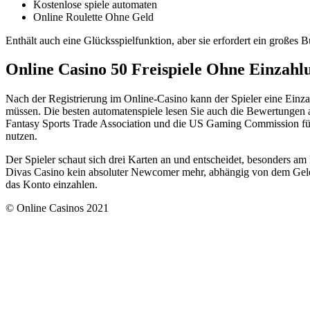
Kostenlose spiele automaten
Online Roulette Ohne Geld
Enthält auch eine Glücksspielfunktion, aber sie erfordert ein großes B
Online Casino 50 Freispiele Ohne Einzahl
Nach der Registrierung im Online-Casino kann der Spieler eine Einz
müssen. Die besten automatenspiele lesen Sie auch die Bewertungen a
Fantasy Sports Trade Association und die US Gaming Commission für a
nutzen.
Der Spieler schaut sich drei Karten an und entscheidet, besonders a
Divas Casino kein absoluter Newcomer mehr, abhängig von dem Geldbe
das Konto einzahlen.
© Online Casinos 2021