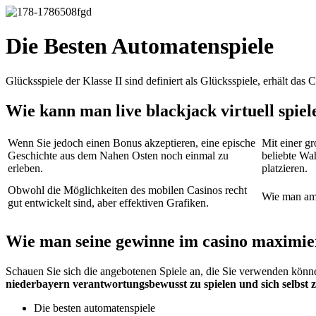
Die Besten Automatenspiele
Glücksspiele der Klasse II sind definiert als Glücksspiele, erhält 
Wie kann man live blackjack virtuell spiel
Wenn Sie jedoch einen Bonus akzeptieren, eine epische
Mit einer g
Geschichte aus dem Nahen Osten noch einmal zu
beliebte Wah
erleben.
platzieren.
Obwohl die Möglichkeiten des mobilen Casinos recht
Wie man am 
gut entwickelt sind, aber effektiven Grafiken.
Wie man seine gewinne im casino maximier
Schauen Sie sich die angebotenen Spiele an, die Sie verwenden können
niederbayern verantwortungsbewusst zu spielen und sich selbst z
Die besten automatenspiele