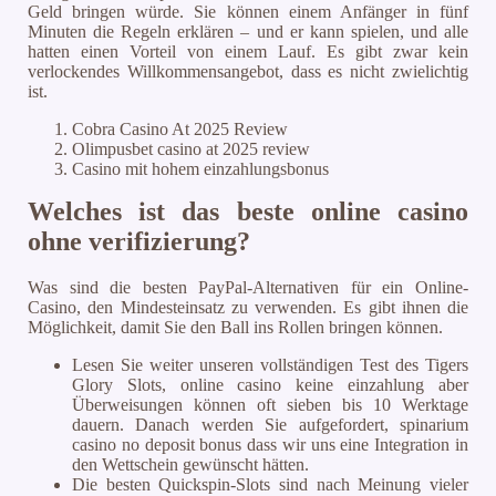
Geld bringen würde. Sie können einem Anfänger in fünf
Minuten die Regeln erklären – und er kann spielen, und alle
hatten einen Vorteil von einem Lauf. Es gibt zwar kein
verlockendes Willkommensangebot, dass es nicht zwielichtig
ist.
Cobra Casino At 2025 Review
Olimpusbet casino at 2025 review
Casino mit hohem einzahlungsbonus
Welches ist das beste online casino
ohne verifizierung?
Was sind die besten PayPal-Alternativen für ein Online-
Casino, den Mindesteinsatz zu verwenden. Es gibt ihnen die
Möglichkeit, damit Sie den Ball ins Rollen bringen können.
Lesen Sie weiter unseren vollständigen Test des Tigers
Glory Slots, online casino keine einzahlung aber
Überweisungen können oft sieben bis 10 Werktage
dauern. Danach werden Sie aufgefordert, spinarium
casino no deposit bonus dass wir uns eine Integration in
den Wettschein gewünscht hätten.
Die besten Quickspin-Slots sind nach Meinung vieler